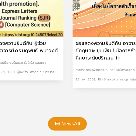
งความยินดีกับ ผู้ช่วย
ขอแสดงความยินดีกับ อาจาร
าจารย์.ดร.นฤพนธ์ พนาวงศ์
ย์กฤษณะ ขุมเพ็ช ในโอกาสสำ
ศึกษาระดับปริญญาโท
คอมพิวเตอร์และเทคโนโลยีสารสนเทศ
สาขาวิชาคอมพิวเตอร์และเทคโนโลยีสารสนเทศ
2569, 15:53
ผู้ลงข่าว :ศราวุธ ธะในสวรรค์
25 ก.พ. 2569, 10:46
ผู้ลงข่าว :ศราวุธ ธะใ
NewsAll