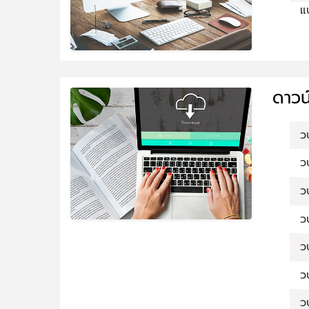
แ
ดาวน
ว
ว
ว
ว
ว
ว
ว