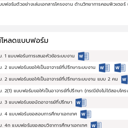
บบฟอร์มตัวอย่างเล่มเอกสารโครงงาน ด้านวิทยาการคอมพิวเตอร์ 
์โหลดแบบฟอร์ม
บ. 1 แบบฟอร์มการเสนอหัวข้อระบบงาน
บ. 2 แบบฟอร์มขอให้เป็นอาจารย์ที่ปรึกษาระบบงาน
บ. 2 แบบฟอร์มขอให้เป็นอาจารย์ที่ปรึกษาระบบงาน แบบ 2 คน
บ. 2(1) แบบฟอร์มขอให้เป็นอาจารย์ที่ปรึกษา (กรณียังไม่ได้สอบโคร
บ. 3 แบบฟอร์มขอนัดอาจารย์ที่ปรึกษา
บ. 4 แบบฟอร์มขอสอบการศึกษาเอกเทศ
บ. 4ก แบบฟอร์มขอสอบวิชาการศึกษาเอกเทศ