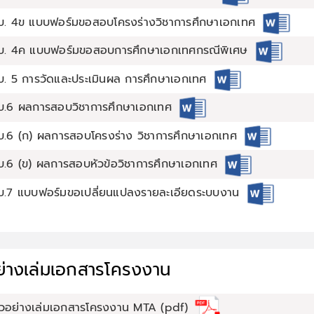
บ. 4ข แบบฟอร์มขอสอบโครงร่างวิชาการศึกษาเอกเทศ
บ. 4ค แบบฟอร์มขอสอบการศึกษาเอกเทศกรณีพิเศษ
บ. 5 การวัดและประเมินผล การศึกษาเอกเทศ
บ.6 ผลการสอบวิชาการศึกษาเอกเทศ
บ.6 (ก) ผลการสอบโครงร่าง วิชาการศึกษาเอกเทศ
บ.6 (ข) ผลการสอบหัวข้อวิชาการศึกษาเอกเทศ
บ.7 แบบฟอร์มขอเปลี่ยนแปลงรายละเอียดระบบงาน
ย่างเล่มเอกสารโครงงาน
ัวอย่างเล่มเอกสารโครงงาน MTA (pdf)